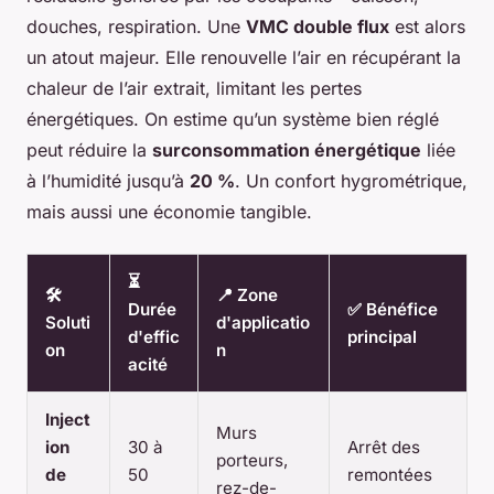
douches, respiration. Une
VMC double flux
est alors
un atout majeur. Elle renouvelle l’air en récupérant la
chaleur de l’air extrait, limitant les pertes
énergétiques. On estime qu’un système bien réglé
peut réduire la
surconsommation énergétique
liée
à l’humidité jusqu’à
20 %
. Un confort hygrométrique,
mais aussi une économie tangible.
⏳
🛠️
📍 Zone
Durée
✅ Bénéfice
Soluti
d'applicatio
d'effic
principal
on
n
acité
Inject
Murs
ion
30 à
Arrêt des
porteurs,
de
50
remontées
rez-de-